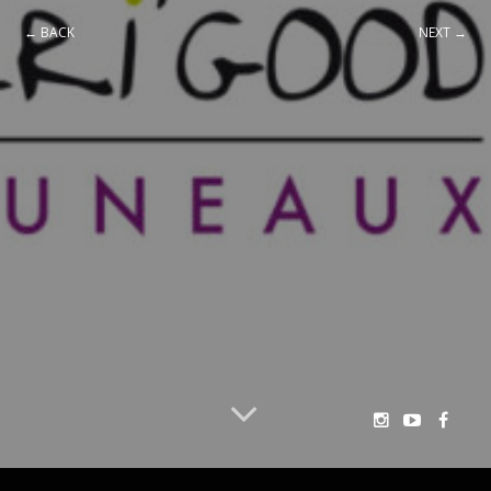
← BACK
NEXT →