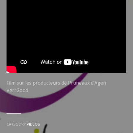
Film sur les producteurs de Pruneaux d’Agen
Véri’Good
CATEGORY
VIDEOS