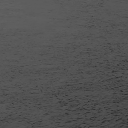
LE MONDE BOUGE SANS CESSE MAIS GRÂCE À BIO
TRAVELLING OU ENCORE PRISE DE VUE AÉRIENNE P
DE TOULOUSE UTILISE LES DERNIÈRES TECHNOLO
AUDIOVISUELS.
© 2026 BIOLUMINESCENCE. AGENCE AUDIOVISUELLE MONTAUBAN