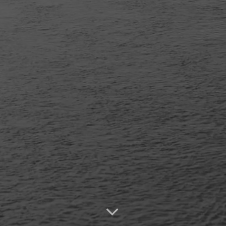
LUMINESCENCE LE TEMPS S’ARRÊTE, SE PROLONGE, SE MODULE AU GRÉ DE 
AR DRONE, VENEZ DÉCOUVRIR DES IMAGES ORIGINALES ET DIFFÉRENTES. NOTRE
GIES PROFESSIONNELLES 4K. BIOLUMINESCENCE VOUS ACCOMPAGNE ET VOUS C