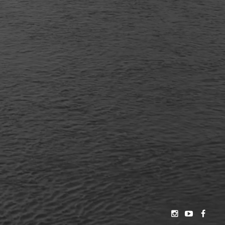
VOS ENVIES. VIDÉO, TIMELAPSE, PHOTOGRAPHIE,
 AGENCE AUDIOVISUELLE SITUÉE À MONTAUBAN PRÈS
ONSEILLE DANS LA RÉALISATION DE VOS PROJETS
340 M/S
CGV
LIENS
MENTIONS LÉGALES